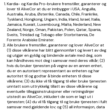
Kardia- og Kardia Pro-brukere fremstiller, garanterer og
lover til AliveCor at du er innbygger i USA, Anguilla,
Australia, Aruba, Østerrike, Canada, Chile, Frankrike,
Tyskland, Hongkong, Ungarn, India, Irland, Israel, Italia,
Jamaica, Kuwait, Luxembourg, Malta, Nederland, New
Zealand, Norge, Oman, Pakistan, Polen, Qatar, Spania,
Sveits, Trinidad og Tobago eller Storbritannia, De
Forente Arabiske Emirater.
Alle brukere fremstiller, garanterer og lover AliveCor at
(1) disse vilkårene har blitt gjennomført og levert av deg
og utgjør en gyldig og bindende avtale med deg, som
kan håndheves mot deg i samsvar med deres vilkår; (2)
hvis du bruker tjenesten på vegne av en annen enhet,
du er en autorisert representant av enheten og har
autoritet til og godtar å binde enheten til disse
vilkårene; (3) du ikke vil få tilgang til eller bruke tjenesten
unntatt som uttrykkelig tillatt av disse vilkårene og
eventuelle tilleggsinstruksjoner eller retningslinjer
utstedt av AliveCor, inkludert de som er lagt ut i
tjenesten; (4) du vil få tilgang til og bruke tjenesten i fullt
samsvar med gjeldende lov; og (5) all informasjon, data