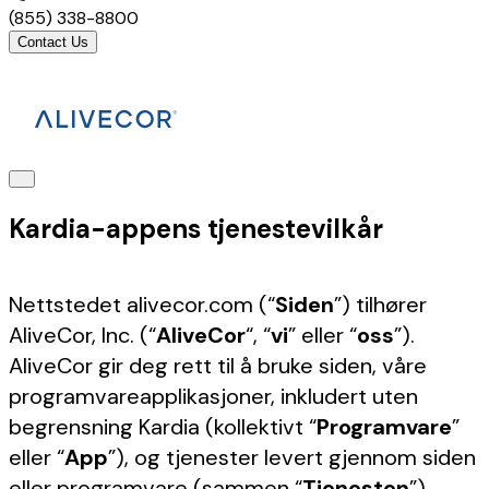
(855) 338-8800
Contact Us
Kardia-appens tjenestevilkår
Nettstedet alivecor.com (“
Siden
”) tilhører
AliveCor, Inc. (“
AliveCor
“, “
vi
” eller “
oss
”).
AliveCor gir deg rett til å bruke siden, våre
programvareapplikasjoner, inkludert uten
begrensning Kardia (kollektivt “
Programvare
”
eller “
App
”), og tjenester levert gjennom siden
eller programvare (sammen “
Tjenesten
”),