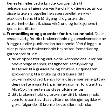
tjenesten, eller ved å knytte kontoen din til
helsepersonell gjennom vår Kardia Pro-tjeneste, gir du
disse brukerne og/eller helsepersonellet en ikke-
eksklusiv lisens til å få tilgang til og bruke det
brukerinnholdet slik disse vilkårene og funksjonene i
tjenesten tillater.
Fremstillinger og garantier for brukerinnhold.
Du er
eneansvarlig for ditt brukerinnhold og konsekvensene av
å legge ut eller publisere brukerinnhold. Ved å legge ut
eller publisere brukerinnhold bekrefter, fremstiller og
garanterer du at:
du er oppretter og eier av brukerinnholdet, eller har
nødvendige lisenser, rettigheter, samtykker og
tillatelser til å gi AliveCor og brukere av tjenesten
godkjenning til å bruke og distribuere ditt
brukerinnhold ved behov for å utøve lisensene gitt av
deg i dette avsnittet, på måten som er forutsatt av
AliveCor, tjenesten og disse vilkårene; og
ditt brukerinnhold og bruken av ditt brukerinnhold
som forutsatt av disse vilkårene, ikke gjør og ikke vil
gjøre følgende: (i) krenke, bryte eller misbruke