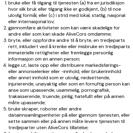
bruke eller få tilgang til tjenesten (a) fra en jurisdiksjon
hvor slik bruk eller tilgang ikke er godkjent, (b) til noe
ulovlig formål, eller (c) i strid med lokal, statlig, nasjonal
eller internasjonal lov;
gjennomføre aktiviteter som kan være skadelige for
andre eller som kan skade AliveCors omdømme;
bryte, eller oppfordre andre til å bryte, en tredjeparts
rett, inkludert ved å krenke eller misbruke en tredjeparts
immaterielle rettigheter eller fremlegge personlig
informasjon om en annen person;
legge ut, laste opp eller distribuere markedsførings-
eller annonselenker eller -innhold, eller brukerinnhold
eller annet innhold som er ulovlig, nedsettende,
injurierende, unøyaktig eller som en fornuftig person kan
anse som upassende, usømmelig, pornografisk,
trakasserende, truende, pinlig, hatefullt eller på annen
måte upassende;
bruke skraper, roboter eller andre
datainnsamlingsenheter på eller gjennom tjenesten, eller
sette sammen eller på annen måte levere tjenesten til
tredjeparter uten AliveCors tillatelse;