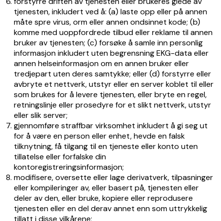
forstyrre driften av tjenesten eller brukeres glede av
tjenesten, inkludert ved å: (a) laste opp eller på annen
måte spre virus, orm eller annen ondsinnet kode; (b)
komme med uoppfordrede tilbud eller reklame til annen
bruker av tjenesten; (c) forsøke å samle inn personlig
informasjon inkludert uten begrensning EKG-data eller
annen helseinformasjon om en annen bruker eller
tredjepart uten deres samtykke; eller (d) forstyrre eller
avbryte et nettverk, utstyr eller en server koblet til eller
som brukes for å levere tjenesten, eller bryte en regel,
retningslinje eller prosedyre for et slikt nettverk, utstyr
eller slik server;
gjennomføre straffbar virksomhet inkludert å gi seg ut
for å være en person eller enhet, hevde en falsk
tilknytning, få tilgang til en tjeneste eller konto uten
tillatelse eller forfalske din
kontoregistreringsinformasjon;
modifisere, oversette eller lage derivatverk, tilpasninger
eller kompileringer av, eller basert på, tjenesten eller
deler av den, eller bruke, kopiere eller reprodusere
tjenesten eller en del derav annet enn som uttrykkelig
tillatt i disse vilkårene;