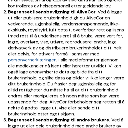
kontrolleres av helsepersonell etter gjeldende lov.
Begrenset lisensbevilgning til AliveCor.
Ved å legge
ut eller publisere brukerinnhold gir du AliveCor en
vedvarende, ugjenkallelig, verdensomspennende, ikke-
eksklusiv, royaltyfri, fullt betalt, overførbar rett og lisens
(med rett til å underlisensiere) til å bruke, være vert for,
lagre, overføre, vise, utføre, reprodusere, endre, lage
derivatverk av og distribuere brukerinnholdet ditt, helt
eller delvis, for ethvert formål i samsvar med
personvernerklæringen
, i alle medieformater gjennom
alle mediekanaler nå kjent eller heretter utviklet. Vi kan
også lage anonymiserte data og bilde fra ditt
brukerinnhold, og slike data og bilder vil ikke lenger være
ditt brukerinnhold. Du frasier deg ugjenkallelig og for
alltid rettigheter du måtte ha til at ditt brukerinnhold
endres eller manipuleres på noen måte som kan være
upassende for deg. AliveCor forbeholder seg retten til å
nekte å godta, legge ut, vise eller sende ditt
brukerinnhold etter eget skjønn.
Begrenset lisensbevilgning til andre brukere.
Ved å
legge ut eller dele brukerinnhold med andre brukere av