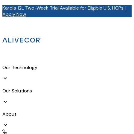
Kardia 12L Two-Week Trial Available for Eligible U.S. HCPs |
Apply Now
Our Technology
Our Solutions
About