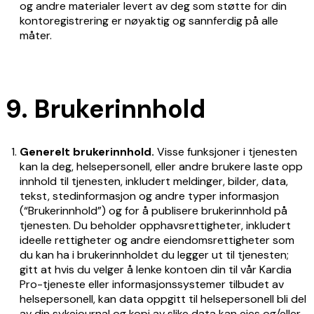
og andre materialer levert av deg som støtte for din
kontoregistrering er nøyaktig og sannferdig på alle
måter.
9. Brukerinnhold
Generelt brukerinnhold.
Visse funksjoner i tjenesten
kan la deg, helsepersonell, eller andre brukere laste opp
innhold til tjenesten, inkludert meldinger, bilder, data,
tekst, stedinformasjon og andre typer informasjon
(“Brukerinnhold”) og for å publisere brukerinnhold på
tjenesten. Du beholder opphavsrettigheter, inkludert
ideelle rettigheter og andre eiendomsrettigheter som
du kan ha i brukerinnholdet du legger ut til tjenesten;
gitt at hvis du velger å lenke kontoen din til vår Kardia
Pro-tjeneste eller informasjonssystemer tilbudet av
helsepersonell, kan data oppgitt til helsepersonell bli del
av din sykejournal og kopi av slike data kan eies og/eller