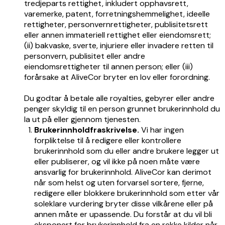
tredjeparts rettighet, inkludert opphavsrett,
varemerke, patent, forretningshemmelighet, ideelle
rettigheter, personvernrettigheter, publisitetsrett
eller annen immateriell rettighet eller eiendomsrett;
(ii) bakvaske, sverte, injuriere eller invadere retten til
personvern, publisitet eller andre
eiendomsrettigheter til annen person; eller (iii)
forårsake at AliveCor bryter en lov eller forordning.
Du godtar å betale alle royalties, gebyrer eller andre
penger skyldig til en person grunnet brukerinnhold du
la ut på eller gjennom tjenesten.
Brukerinnholdfraskrivelse.
Vi har ingen
forpliktelse til å redigere eller kontrollere
brukerinnhold som du eller andre brukere legger ut
eller publiserer, og vil ikke på noen måte være
ansvarlig for brukerinnhold. AliveCor kan derimot
når som helst og uten forvarsel sortere, fjerne,
redigere eller blokkere brukerinnhold som etter vår
soleklare vurdering bryter disse vilkårene eller på
annen måte er upassende. Du forstår at du vil bli
eksponert for brukerinnhold fra en rekke kilder når