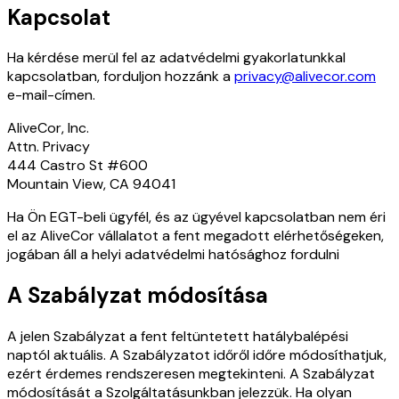
Kapcsolat
Ha kérdése merül fel az adatvédelmi gyakorlatunkkal
kapcsolatban, forduljon hozzánk a
privacy@alivecor.com
e-mail-címen.
AliveCor, Inc.
Attn. Privacy
444 Castro St #600
Mountain View, CA 94041
Ha Ön EGT-beli ügyfél, és az ügyével kapcsolatban nem éri
el az AliveCor vállalatot a fent megadott elérhetőségeken,
jogában áll a helyi adatvédelmi hatósághoz fordulni
A Szabályzat módosítása
A jelen Szabályzat a fent feltüntetett hatálybalépési
naptól aktuális. A Szabályzatot időről időre módosíthatjuk,
ezért érdemes rendszeresen megtekinteni. A Szabályzat
módosítását a Szolgáltatásunkban jelezzük. Ha olyan