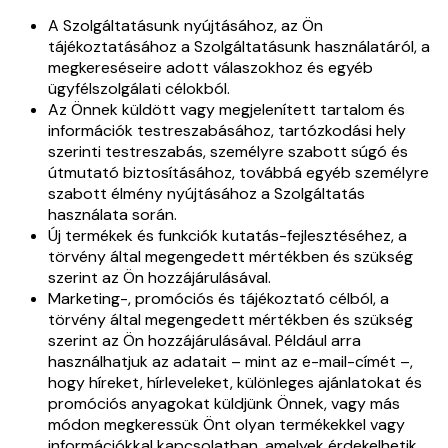
A Szolgáltatásunk nyújtásához, az Ön
tájékoztatásához a Szolgáltatásunk használatáról, a
megkereséseire adott válaszokhoz és egyéb
ügyfélszolgálati célokból.
Az Önnek küldött vagy megjelenített tartalom és
információk testreszabásához, tartózkodási hely
szerinti testreszabás, személyre szabott súgó és
útmutató biztosításához, továbbá egyéb személyre
szabott élmény nyújtásához a Szolgáltatás
használata során.
Új termékek és funkciók kutatás-fejlesztéséhez, a
törvény által megengedett mértékben és szükség
szerint az Ön hozzájárulásával.
Marketing-, promóciós és tájékoztató célból, a
törvény által megengedett mértékben és szükség
szerint az Ön hozzájárulásával. Például arra
használhatjuk az adatait – mint az e-mail-címét –,
hogy híreket, hírleveleket, különleges ajánlatokat és
promóciós anyagokat küldjünk Önnek, vagy más
módon megkeressük Önt olyan termékekkel vagy
információkkal kapcsolatban, amelyek érdekelhetik.