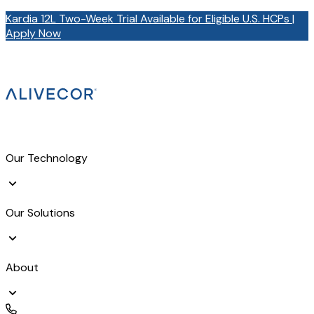
Kardia 12L Two-Week Trial Available for Eligible U.S. HCPs |
Apply Now
Our Technology
Our Solutions
About