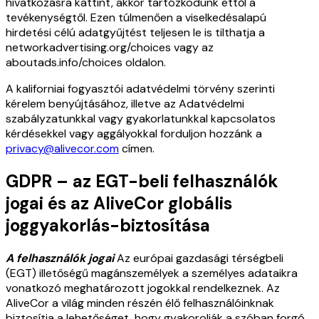
hivatkozásra kattint, akkor tartózkodunk ettől a
tevékenységtől. Ezen túlmenően a viselkedésalapú
hirdetési célú adatgyűjtést teljesen le is tilthatja a
networkadvertising.org/choices vagy az
aboutads.info/choices oldalon.
A kaliforniai fogyasztói adatvédelmi törvény szerinti
kérelem benyújtásához, illetve az Adatvédelmi
szabályzatunkkal vagy gyakorlatunkkal kapcsolatos
kérdésekkel vagy aggályokkal forduljon hozzánk a
privacy@alivecor.com
címen.
GDPR – az EGT-beli felhasználók
jogai és az AliveCor globális
joggyakorlás-biztosítása
A felhasználók jogai
Az európai gazdasági térségbeli
(EGT) illetőségű magánszemélyek a személyes adataikra
vonatkozó meghatározott jogokkal rendelkeznek. Az
AliveCor a világ minden részén élő felhasználóinknak
biztosítja a lehetőséget, hogy gyakorolják a szóban forgó