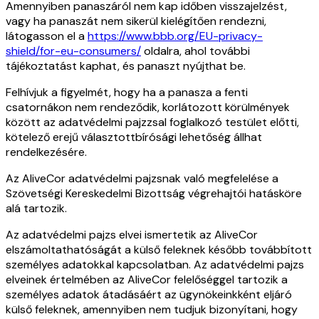
Amennyiben panaszáról nem kap időben visszajelzést,
vagy ha panaszát nem sikerül kielégítően rendezni,
látogasson el a
https://www.bbb.org/EU-privacy-
shield/for-eu-consumers/
oldalra, ahol további
tájékoztatást kaphat, és panaszt nyújthat be.
Felhívjuk a figyelmét, hogy ha a panasza a fenti
csatornákon nem rendeződik, korlátozott körülmények
között az adatvédelmi pajzzsal foglalkozó testület előtti,
kötelező erejű választottbírósági lehetőség állhat
rendelkezésére.
Az AliveCor adatvédelmi pajzsnak való megfelelése a
Szövetségi Kereskedelmi Bizottság végrehajtói hatásköre
alá tartozik.
Az adatvédelmi pajzs elvei ismertetik az AliveCor
elszámoltathatóságát a külső feleknek később továbbított
személyes adatokkal kapcsolatban. Az adatvédelmi pajzs
elveinek értelmében az AliveCor felelőséggel tartozik a
személyes adatok átadásáért az ügynökeinkként eljáró
külső feleknek, amennyiben nem tudjuk bizonyítani, hogy