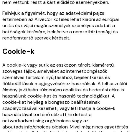
nem vettünk részt a kárt előidéző eseményekben.
Felhívjuk a figyelmét, hogy az adatvédelmi pajzs
értelmében az AliveCor köteles lehet kiadni az európai
uniós és svájci magánszemélyek személyes adatait a
hatóságok kérésére, beleértve a nemzetbiztonsági és
rendfenntartó szervek kéréseit.
Cookie-k
A cookie-k vagy sütik az eszközön tárolt, kisméretű
szöveges fájlok, amelyeket az internetböngészők
személyes tartalom nyújtásához, bejelentkezés és
fiókbeállítások megjegyzéséhez használnak. A felhasználói
élmény javításán túlmenően analitikai és hirdetési célra is
használunk cookie-kat és hasonló technológiákat. A
cookie-kat helyileg a böngésző beállításainak
szabályozásával kezelheti, vagy letilthatja a cookie-k
használatával történő célzott hirdetést a
networkadvertising.org/choices vagy az
aboutads.info/choices oldalon. Mivel még nincs egyetértés