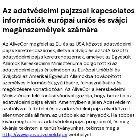
Az adatvédelmi pajzzsal kapcsolatos
információk európai uniós és svájci
magánszemélyek számára
Az AliveCor megfelel az EU és az USA közötti adatvédelmi
pajzs keretrendszernek, illetve a Svájc és az USA közötti
adatvédelmi pajzs keretrendszernek, amelyet az Egyesült
Államok Kereskedelmi Minisztériuma dolgozott ki az
adatvédelmi pajzs értelmében az Európai Unióból és
Svájcból az Amerikai Egyesült Államokba továbbított
személyes információk gyűjtésére, felhasználására és
megőrzésére vonatkozóan. Az AliveCor a Kereskedelmi
Minisztérium felé tanúsítvánnyal igazolja, hogy betartja az
adatvédelmi pajzs elveit. Amennyiben a jelen Adatvédelmi
szabályzat feltételei és az adatvédelmi pajzs elvei között
ellentmondás áll fenn, az utóbbiak az irányadók. Ha többet
kíván megtudni az adatvédelmi pajzs programról, és meg
kívánja tekinteni a tanúsítványunkat, tekintse meg a
http://www.privacyshield.gov
webhelyet.