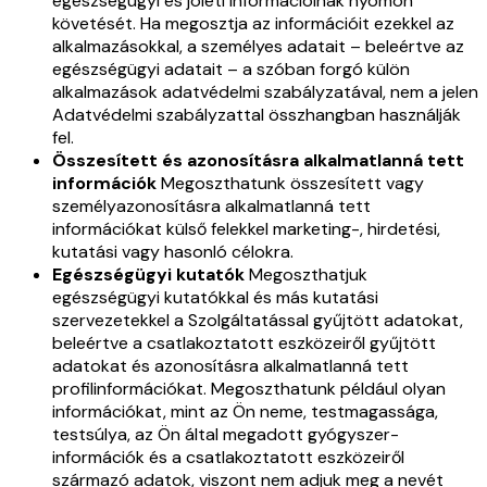
egészségügyi és jóléti információinak nyomon
követését. Ha megosztja az információit ezekkel az
alkalmazásokkal, a személyes adatait – beleértve az
egészségügyi adatait – a szóban forgó külön
alkalmazások adatvédelmi szabályzatával, nem a jelen
Adatvédelmi szabályzattal összhangban használják
fel.
Összesített és azonosításra alkalmatlanná tett
információk
Megoszthatunk összesített vagy
személyazonosításra alkalmatlanná tett
információkat külső felekkel marketing-, hirdetési,
kutatási vagy hasonló célokra.
Egészségügyi kutatók
Megoszthatjuk
egészségügyi kutatókkal és más kutatási
szervezetekkel a Szolgáltatással gyűjtött adatokat,
beleértve a csatlakoztatott eszközeiről gyűjtött
adatokat és azonosításra alkalmatlanná tett
profilinformációkat. Megoszthatunk például olyan
információkat, mint az Ön neme, testmagassága,
testsúlya, az Ön által megadott gyógyszer-
információk és a csatlakoztatott eszközeiről
származó adatok, viszont nem adjuk meg a nevét