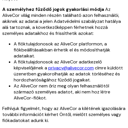
A személyhez fűződő jogok gyakorlási módja
Az
AliveCor világ minden részén található azon felhasználói,
akiknek az adatai a jelen Adatvédelmi szabályzat hatálya
alá tartoznak, a következőképpen férhetnek hozzá
személyes adataikhoz és frissíthetik azokat:
A fióktulajdonosok az AliveCor platformon, a
fiókbeállításaikban érhetik el és módosíthatják
adataikat.
A fióktulajdonosok az AliveCor adatkezelő
képviselőjének a
privacy@alivecor.com
címre küldött
üzenetben gyakorolhatják az adatok törléséhez és
hordozhatóságához fűződő jogaikat.
Az AliveCor nem őriz meg olyan felhasználótól
származó személyes adatot, aki nem hoz létre
AliveCor-fiókot.
Felhívjuk figyelmét, hogy az AliveCor a kilétének igazolására
további információt kérhet Öntől, mielőtt személyes vagy
fiókadatokat adunk ki.