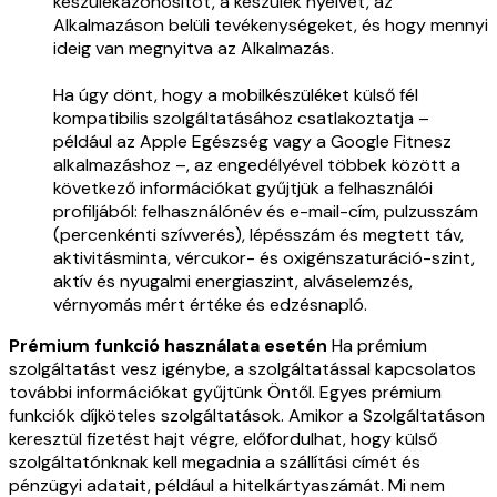
készülékazonosítót, a készülék nyelvét, az
Alkalmazáson belüli tevékenységeket, és hogy mennyi
ideig van megnyitva az Alkalmazás.
Ha úgy dönt, hogy a mobilkészüléket külső fél
kompatibilis szolgáltatásához csatlakoztatja –
például az Apple Egészség vagy a Google Fitnesz
alkalmazáshoz –, az engedélyével többek között a
következő információkat gyűjtjük a felhasználói
profiljából: felhasználónév és e-mail-cím, pulzusszám
(percenkénti szívverés), lépésszám és megtett táv,
aktivitásminta, vércukor- és oxigénszaturáció-szint,
aktív és nyugalmi energiaszint, alváselemzés,
vérnyomás mért értéke és edzésnapló.
Prémium funkció használata esetén
Ha prémium
szolgáltatást vesz igénybe, a szolgáltatással kapcsolatos
további információkat gyűjtünk Öntől. Egyes prémium
funkciók díjköteles szolgáltatások. Amikor a Szolgáltatáson
keresztül fizetést hajt végre, előfordulhat, hogy külső
szolgáltatónknak kell megadnia a szállítási címét és
pénzügyi adatait, például a hitelkártyaszámát. Mi nem