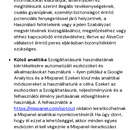
információkat kiadhatjuk, amennyiben ez
megítélésünk szerint illegális tevékenységeknek,
csalás gyanújának, személyi biztonságot érintő
potenciális fenyegetéssel járó helyzetnek, a
Használati feltételeink vagy a jelen Szabályzat
megsértésének kivizsgálásához, megelőzéséhez vagy
ehhez kapcsolódó intézkedéshez, illetve az AliveCor
vállalatot érintő peres eljárásban bizonyítékként
szükséges.
Külső analitika
Szolgáltatásunk használatának
kiértékelésére automatizált eszközöket és
alkalmazásokat használunk – ilyen például a Google
Analytics és a Mixpanel. Ezeken kívül más analitikai
módszereket is használhatunk e célra. Ezeket az
eszközöket a Szolgáltatásunk, teljesítményünk és a
felhasználói élmény javításának elősegítésére
használjuk. A felhasználók a
https://mixpanel.com/optout
oldalon leiratkozhatnak
a Mixpanel analitikai nyomkövetéséről. Ha úgy dönt,
hogy él ezzel a lehetőséggel, akkor minden egyes
eszközén el kell végeznie a Mixpanel-leiratkozást.