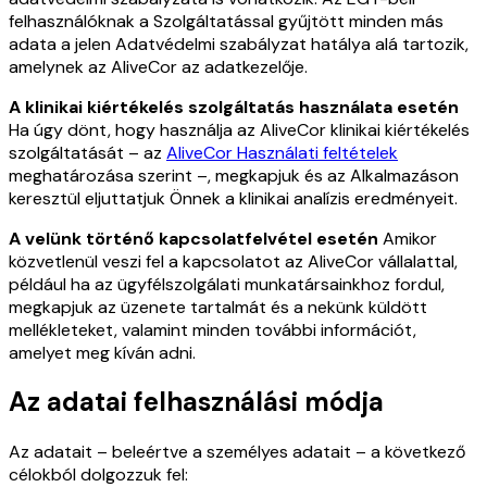
felhasználóknak a Szolgáltatással gyűjtött minden más
adata a jelen Adatvédelmi szabályzat hatálya alá tartozik,
amelynek az AliveCor az adatkezelője.
A klinikai kiértékelés szolgáltatás használata esetén
Ha úgy dönt, hogy használja az AliveCor klinikai kiértékelés
szolgáltatását – az
AliveCor Használati feltételek
meghatározása szerint –, megkapjuk és az Alkalmazáson
keresztül eljuttatjuk Önnek a klinikai analízis eredményeit.
A velünk történő kapcsolatfelvétel esetén
Amikor
közvetlenül veszi fel a kapcsolatot az AliveCor vállalattal,
például ha az ügyfélszolgálati munkatársainkhoz fordul,
megkapjuk az üzenete tartalmát és a nekünk küldött
mellékleteket, valamint minden további információt,
amelyet meg kíván adni.
Az adatai felhasználási módja
Az adatait – beleértve a személyes adatait – a következő
célokból dolgozzuk fel: