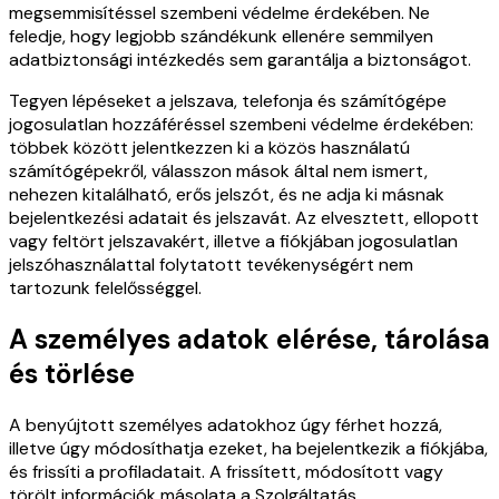
megsemmisítéssel szembeni védelme érdekében. Ne
feledje, hogy legjobb szándékunk ellenére semmilyen
adatbiztonsági intézkedés sem garantálja a biztonságot.
Tegyen lépéseket a jelszava, telefonja és számítógépe
jogosulatlan hozzáféréssel szembeni védelme érdekében:
többek között jelentkezzen ki a közös használatú
számítógépekről, válasszon mások által nem ismert,
nehezen kitalálható, erős jelszót, és ne adja ki másnak
bejelentkezési adatait és jelszavát. Az elvesztett, ellopott
vagy feltört jelszavakért, illetve a fiókjában jogosulatlan
jelszóhasználattal folytatott tevékenységért nem
tartozunk felelősséggel.
A személyes adatok elérése, tárolása
és törlése
A benyújtott személyes adatokhoz úgy férhet hozzá,
illetve úgy módosíthatja ezeket, ha bejelentkezik a fiókjába,
és frissíti a profiladatait. A frissített, módosított vagy
törölt információk másolata a Szolgáltatás