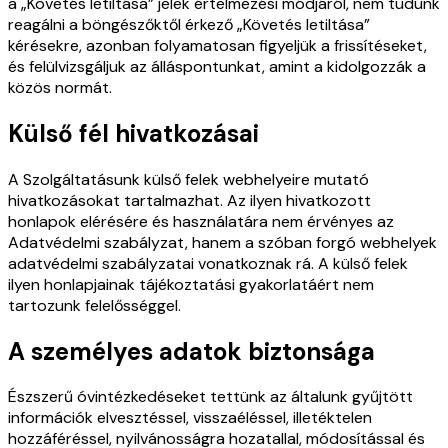
a „Követés letiltása” jelek értelmezési módjáról, nem tudunk
reagálni a böngészőktől érkező „Követés letiltása”
kérésekre, azonban folyamatosan figyeljük a frissítéseket,
és felülvizsgáljuk az álláspontunkat, amint a kidolgozzák a
közös normát.
Külső fél hivatkozásai
A Szolgáltatásunk külső felek webhelyeire mutató
hivatkozásokat tartalmazhat. Az ilyen hivatkozott
honlapok elérésére és használatára nem érvényes az
Adatvédelmi szabályzat, hanem a szóban forgó webhelyek
adatvédelmi szabályzatai vonatkoznak rá. A külső felek
ilyen honlapjainak tájékoztatási gyakorlatáért nem
tartozunk felelősséggel.
A személyes adatok biztonsága
Észszerű óvintézkedéseket tettünk az általunk gyűjtött
információk elvesztéssel, visszaéléssel, illetéktelen
hozzáféréssel, nyilvánosságra hozatallal, módosítással és