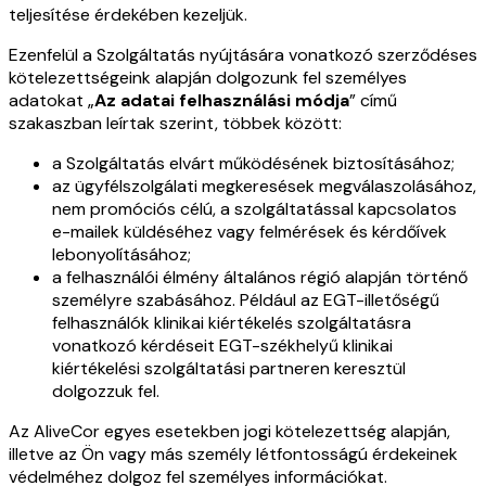
teljesítése érdekében kezeljük.
Ezenfelül a Szolgáltatás nyújtására vonatkozó szerződéses
kötelezettségeink alapján dolgozunk fel személyes
adatokat „
Az adatai felhasználási módja
” című
szakaszban leírtak szerint, többek között:
a Szolgáltatás elvárt működésének biztosításához;
az ügyfélszolgálati megkeresések megválaszolásához,
nem promóciós célú, a szolgáltatással kapcsolatos
e-mailek küldéséhez vagy felmérések és kérdőívek
lebonyolításához;
a felhasználói élmény általános régió alapján történő
személyre szabásához. Például az EGT-illetőségű
felhasználók klinikai kiértékelés szolgáltatásra
vonatkozó kérdéseit EGT-székhelyű klinikai
kiértékelési szolgáltatási partneren keresztül
dolgozzuk fel.
Az AliveCor egyes esetekben jogi kötelezettség alapján,
illetve az Ön vagy más személy létfontosságú érdekeinek
védelméhez dolgoz fel személyes információkat.