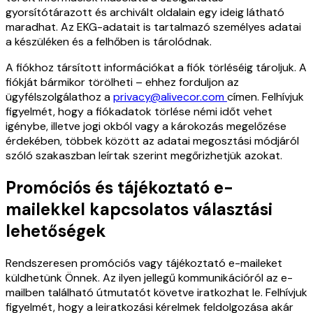
gyorsítótárazott és archivált oldalain egy ideig látható
maradhat. Az EKG-adatait is tartalmazó személyes adatai
a készüléken és a felhőben is tárolódnak.
A fiókhoz társított információkat a fiók törléséig tároljuk. A
fiókját bármikor törölheti – ehhez forduljon az
ügyfélszolgálathoz a
privacy@alivecor.com
címen. Felhívjuk
figyelmét, hogy a fiókadatok törlése némi időt vehet
igénybe, illetve jogi okból vagy a károkozás megelőzése
érdekében, többek között az adatai megosztási módjáról
szóló szakaszban leírtak szerint megőrizhetjük azokat.
Promóciós és tájékoztató e-
mailekkel kapcsolatos választási
lehetőségek
Rendszeresen promóciós vagy tájékoztató e-maileket
küldhetünk Önnek. Az ilyen jellegű kommunikációról az e-
mailben található útmutatót követve iratkozhat le. Felhívjuk
figyelmét, hogy a leiratkozási kérelmek feldolgozása akár