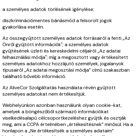
a személyes adatok törlésének igénylése;
diszkriminációmentes bánásmód a felsorolt jogok
gyakorlása esetén.
Az összegyűjtött személyes adatok forrásairól a fenti „Az
Önről gyűjtött információk"; a személyes adatok
gyűjtésének üzleti és kereskedelmi céljairól „Az adatai
felhasználási módja"; míg a megosztott vagy értékesített
személyes adatokhoz hozzájutó személyek, jogalanyok
típusairól „Az adatai megosztási módja” című szakaszban
található bővebb információ.
Az AliveCor Szolgáltatás használata révén gyűjtött
személyes adatokat nem értékesítjük.
Webhelyünkön azonban használunk olyan cookie-kat,
amelyek a böngészőből származó információkat
viselkedésalapú célcsoportkezeléshez gyűjtik és osztják
meg, ami a CCPA értelmében „értékesítésnek” minősül. Ha a
honlapon a „Ne értékesítsék a személyes adataim”