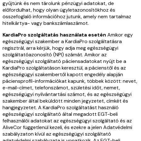
gyűjtünk és nem tárolunk pénzügyi adatokat, de
előfordulhat, hogy olyan ügyletazonosítókhoz és
összefoglaló információhoz jutunk, amely nem tartalmaz
hitelkártya- vagy bankszámlaszámot.
KardiaPro szolgáltatás használata esetén
Amikor egy
egészségügyi szakember a KardiaPro szolgáltatásra
regisztrál, arra kérjük, hogy adja meg egészségügyi
szolgáltatóazonosító (NPI) számát. Amikor az
egészségügyi szolgáltató páciensadatokat nyújt be a
KardiaPro szolgáltatáson keresztül, a pácienstől és az
egészségügyi szakembertől kapott engedély alapján
páciensprofil-információkat kapunk, többek között: nevet,
e-mail-címet, telefonszámot, születési időt, nemet,
egészségügyi nyilvántartási számot, és az egészségügyi
szakember által beküldött minden jegyzetet, címkét és
hangjegyzetet. A KardiaPro szolgáltatást használó
egészségügyi szolgáltató által megadott EGT-beli
felhasználói adatokat az egészségügyi szolgáltató és az
AliveCor függetlenül kezeli, és ezekre a jelen Adatvédelmi
szabályzaton kívül az egészségügyi szolgáltató
adatvédelmi szabályzata is vonatkozik. Az EGT-beli