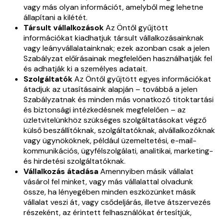
vagy más olyan információt, amelyből meg lehetne
állapítani a kilétét.
Társult vállalkozások
Az Öntől gyűjtött
információkat kiadhatjuk társult vállalkozásainknak
vagy leányvállalatainknak; ezek azonban csak a jelen
Szabályzat előírásainak megfelelően használhatják fel
és adhatják ki a személyes adatait.
Szolgáltatók
Az Öntől gyűjtött egyes információkat
átadjuk az utasításaink alapján – továbbá a jelen
Szabályzatnak és minden más vonatkozó titoktartási
és biztonsági intézkedésnek megfelelően – az
üzletvitelünkhöz szükséges szolgáltatásokat végző
külső beszállítóknak, szolgáltatóknak, alvállalkozóknak
vagy ügynököknek, például üzemeltetési, e-mail-
kommunikációs, ügyfélszolgálati, analitikai, marketing-
és hirdetési szolgáltatóknak.
Vállalkozás átadása
Amennyiben másik vállalat
vásárol fel minket, vagy más vállalattal olvadunk
össze, ha lényegében minden eszközünket másik
vállalat veszi át, vagy csődeljárás, illetve átszervezés
részeként, az érintett felhasználókat értesítjük,