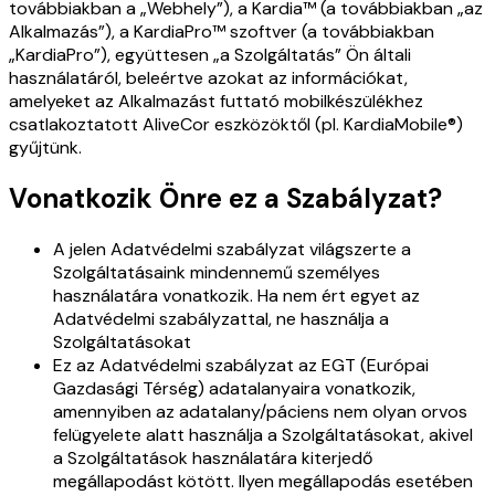
továbbiakban a „Webhely”), a Kardia™ (a továbbiakban „az
Alkalmazás”), a KardiaPro™ szoftver (a továbbiakban
„KardiaPro”), együttesen „a Szolgáltatás” Ön általi
használatáról, beleértve azokat az információkat,
amelyeket az Alkalmazást futtató mobilkészülékhez
csatlakoztatott AliveCor eszközöktől (pl. KardiaMobile®)
gyűjtünk.
Vonatkozik Önre ez a Szabályzat?
A jelen Adatvédelmi szabályzat világszerte a
Szolgáltatásaink mindennemű személyes
használatára vonatkozik. Ha nem ért egyet az
Adatvédelmi szabályzattal, ne használja a
Szolgáltatásokat
Ez az Adatvédelmi szabályzat az EGT (Európai
Gazdasági Térség) adatalanyaira vonatkozik,
amennyiben az adatalany/páciens nem olyan orvos
felügyelete alatt használja a Szolgáltatásokat, akivel
a Szolgáltatások használatára kiterjedő
megállapodást kötött. Ilyen megállapodás esetében