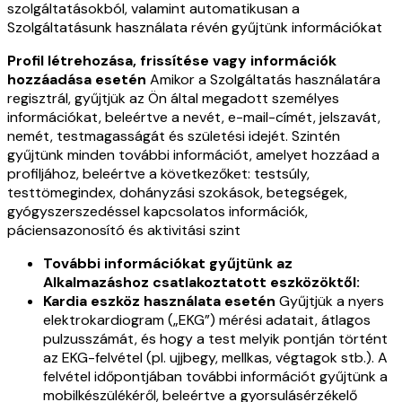
szolgáltatásokból, valamint automatikusan a
Szolgáltatásunk használata révén gyűjtünk információkat
Profil létrehozása, frissítése vagy információk
hozzáadása esetén
Amikor a Szolgáltatás használatára
regisztrál, gyűjtjük az Ön által megadott személyes
információkat, beleértve a nevét, e-mail-címét, jelszavát,
nemét, testmagasságát és születési idejét. Szintén
gyűjtünk minden további információt, amelyet hozzáad a
profiljához, beleértve a következőket: testsúly,
testtömegindex, dohányzási szokások, betegségek,
gyógyszerszedéssel kapcsolatos információk,
páciensazonosító és aktivitási szint
További információkat gyűjtünk az
Alkalmazáshoz csatlakoztatott eszközöktől:
Kardia eszköz használata esetén
Gyűjtjük a nyers
elektrokardiogram („EKG”) mérési adatait, átlagos
pulzusszámát, és hogy a test melyik pontján történt
az EKG-felvétel (pl. ujjbegy, mellkas, végtagok stb.). A
felvétel időpontjában további információt gyűjtünk a
mobilkészülékéről, beleértve a gyorsulásérzékelő