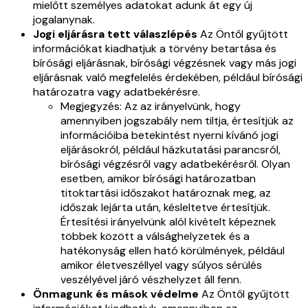
mielőtt személyes adatokat adunk át egy új
jogalanynak.
Jogi eljárásra tett válaszlépés
Az Öntől gyűjtött
információkat kiadhatjuk a törvény betartása és
bírósági eljárásnak, bírósági végzésnek vagy más jogi
eljárásnak való megfelelés érdekében, például bírósági
határozatra vagy adatbekérésre.
Megjegyzés: Az az irányelvünk, hogy
amennyiben jogszabály nem tiltja, értesítjük az
információiba betekintést nyerni kívánó jogi
eljárásokról, például házkutatási parancsról,
bírósági végzésről vagy adatbekérésről. Olyan
esetben, amikor bírósági határozatban
titoktartási időszakot határoznak meg, az
időszak lejárta után, késleltetve értesítjük.
Értesítési irányelvünk alól kivételt képeznek
többek között a válsághelyzetek és a
hatékonyság ellen ható körülmények, például
amikor életveszéllyel vagy súlyos sérülés
veszélyével járó vészhelyzet áll fenn.
Önmagunk és mások védelme
Az Öntől gyűjtött