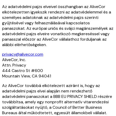
Az adatvédelmi pajzs elveivel összhangban az AliveCor
elkötelezetten igyekszik rendezni az adatvédelemmel és a
személyes adatoknak az adatvédelmi pajzs szerinti
gyűjtésével vagy felhasználásával kapcsolatos
panaszokat. Az európai uniós és svájci magánszemélyek az
adatvédelmi pajzs elveire vonatkozó megkereséssel vagy
panasszal először az AliveCor vállalathoz forduljanak az
alábbi elérhetőségeken.
privacy@alivecor.com
AliveCor, Inc.
Attn. Privacy
444 Castro St #600
Mountain View, CA 94041
Az AliveCor továbbá elkötelezett aziránt is, hogy az
adatvédelmi pajzs elvei alapján nem rendezhető
adatvédelmi panaszokat a BBB EU PRIVACY SHIELD részére
továbbítsa, amely egy nonprofit alternatív vitarendezési
szolgáltatásokat nyújtó, a Council of Better Business
Bureaus által működtetett, egyesült államokbeli vállalat.