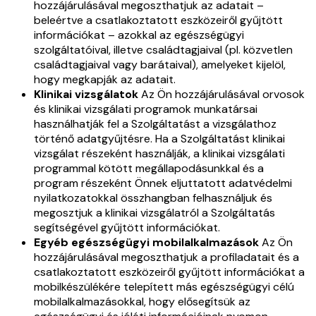
hozzájárulásával megoszthatjuk az adatait –
beleértve a csatlakoztatott eszközeiről gyűjtött
információkat – azokkal az egészségügyi
szolgáltatóival, illetve családtagjaival (pl. közvetlen
családtagjaival vagy barátaival), amelyeket kijelöl,
hogy megkapják az adatait.
Klinikai vizsgálatok
Az Ön hozzájárulásával orvosok
és klinikai vizsgálati programok munkatársai
használhatják fel a Szolgáltatást a vizsgálathoz
történő adatgyűjtésre. Ha a Szolgáltatást klinikai
vizsgálat részeként használják, a klinikai vizsgálati
programmal kötött megállapodásunkkal és a
program részeként Önnek eljuttatott adatvédelmi
nyilatkozatokkal összhangban felhasználjuk és
megosztjuk a klinikai vizsgálatról a Szolgáltatás
segítségével gyűjtött információkat.
Egyéb egészségügyi mobilalkalmazások
Az Ön
hozzájárulásával megoszthatjuk a profiladatait és a
csatlakoztatott eszközeiről gyűjtött információkat a
mobilkészülékére telepített más egészségügyi célú
mobilalkalmazásokkal, hogy elősegítsük az