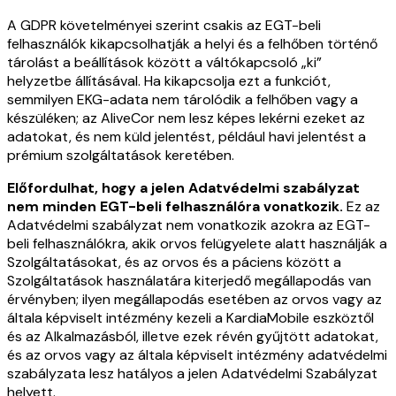
A GDPR követelményei szerint csakis az EGT-beli
felhasználók kikapcsolhatják a helyi és a felhőben történő
tárolást a beállítások között a váltókapcsoló „ki”
helyzetbe állításával. Ha kikapcsolja ezt a funkciót,
semmilyen EKG-adata nem tárolódik a felhőben vagy a
készüléken; az AliveCor nem lesz képes lekérni ezeket az
adatokat, és nem küld jelentést, például havi jelentést a
prémium szolgáltatások keretében.
Előfordulhat, hogy a jelen Adatvédelmi szabályzat
nem minden EGT-beli felhasználóra vonatkozik.
Ez az
Adatvédelmi szabályzat nem vonatkozik azokra az EGT-
beli felhasználókra, akik orvos felügyelete alatt használják a
Szolgáltatásokat, és az orvos és a páciens között a
Szolgáltatások használatára kiterjedő megállapodás van
érvényben; ilyen megállapodás esetében az orvos vagy az
általa képviselt intézmény kezeli a KardiaMobile eszköztől
és az Alkalmazásból, illetve ezek révén gyűjtött adatokat,
és az orvos vagy az általa képviselt intézmény adatvédelmi
szabályzata lesz hatályos a jelen Adatvédelmi Szabályzat
helyett.