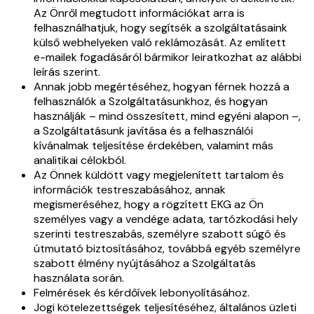
Az Önről megtudott információkat arra is
felhasználhatjuk, hogy segítsék a szolgáltatásaink
külső webhelyeken való reklámozását. Az említett
e-mailek fogadásáról bármikor leiratkozhat az alábbi
leírás szerint.
Annak jobb megértéséhez, hogyan férnek hozzá a
felhasználók a Szolgáltatásunkhoz, és hogyan
használják – mind összesített, mind egyéni alapon –,
a Szolgáltatásunk javítása és a felhasználói
kívánalmak teljesítése érdekében, valamint más
analitikai célokból.
Az Önnek küldött vagy megjelenített tartalom és
információk testreszabásához, annak
megismeréséhez, hogy a rögzített EKG az Ön
személyes vagy a vendége adata, tartózkodási hely
szerinti testreszabás, személyre szabott súgó és
útmutató biztosításához, továbbá egyéb személyre
szabott élmény nyújtásához a Szolgáltatás
használata során.
Felmérések és kérdőívek lebonyolításához.
Jogi kötelezettségek teljesítéséhez, általános üzleti