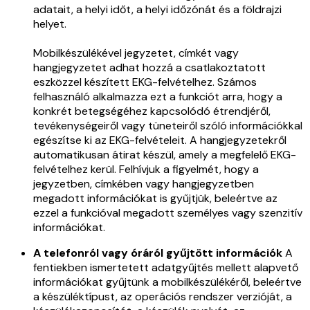
adatait, a helyi időt, a helyi időzónát és a földrajzi
helyet.
Mobilkészülékével jegyzetet, címkét vagy
hangjegyzetet adhat hozzá a csatlakoztatott
eszközzel készített EKG-felvételhez. Számos
felhasználó alkalmazza ezt a funkciót arra, hogy a
konkrét betegségéhez kapcsolódó étrendjéről,
tevékenységeiről vagy tüneteiről szóló információkkal
egészítse ki az EKG-felvételeit. A hangjegyzetekről
automatikusan átirat készül, amely a megfelelő EKG-
felvételhez kerül. Felhívjuk a figyelmét, hogy a
jegyzetben, címkében vagy hangjegyzetben
megadott információkat is gyűjtjük, beleértve az
ezzel a funkcióval megadott személyes vagy szenzitív
információkat.
A telefonról vagy óráról gyűjtött információk
A
fentiekben ismertetett adatgyűjtés mellett alapvető
információkat gyűjtünk a mobilkészülékéről, beleértve
a készüléktípust, az operációs rendszer verzióját, a