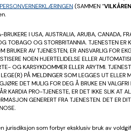
PERSONVERNERKLÆRINGEN
(SAMMEN “
VILKÅRE
en.
BRUKERE I USA, AUSTRALIA, ARUBA, CANADA, FRA
AD OG TOBAGO OG STORBRITANNIA. TJENESTEN ER 
M BRUKER AV TJENESTEN, ER ANSVARLIG FOR E
OSTISERE NOEN HJERTELIDELSE ELLER AUTOMATIS
RTE- OG KARSYKDOMMER ELLER ARYTMI. TJENEST
A LEGE(R) PÅ MELDINGER SOM LEGGES UT ELLER
GJØRE DET MULIG FOR DEG Å BRUKE EN VALGFRI
R KARDIA PRO-TJENESTE, ER DET IKKE SLIK AT
ORMASJON GENERERT FRA TJENESTEN. DET ER DIT
GNOSE.
jurisdiksjon som forbyr eksklusiv bruk av voldgift 