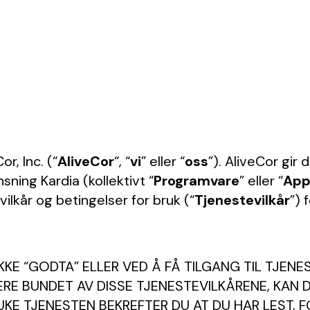
or, Inc. (“
AliveCor
“, “
vi
” eller “
oss
”). AliveCor gir 
ning Kardia (kollektivt “
Programvare
” eller “
Ap
 vilkår og betingelser for bruk (“
Tjenestevilkår
”) 
IKKE “GODTA” ELLER VED Å FÅ TILGANG TIL TJE
RE BUNDET AV DISSE TJENESTEVILKÅRENE, KAN DU
RUKE TJENESTEN BEKREFTER DU AT DU HAR LEST,