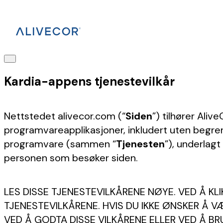
Kardia-appens tjenestevilkår
Nettstedet alivecor.com (“
Siden
”) tilhører AliveC
programvareapplikasjoner, inkludert uten begrens
programvare (sammen “
Tjenesten
”), underlagt
personen som besøker siden.
LES DISSE TJENESTEVILKÅRENE NØYE. VED Å KL
TJENESTEVILKÅRENE. HVIS DU IKKE ØNSKER Å VÆ
VED Å GODTA DISSE VILKÅRENE ELLER VED Å B