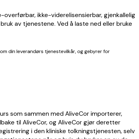
e-overførbar, ikke-viderelisensierbar, gjenkallelig
r bruk av tjenestene. Ved å laste ned eller bruke
som din leverandørs tjenestevilkår, og gebyrer for
ssurs som sammen med AliveCor importerer,
lbake til AliveCor, og AliveCor gjør deretter
istrering i den kliniske tolkningstjenesten, selv