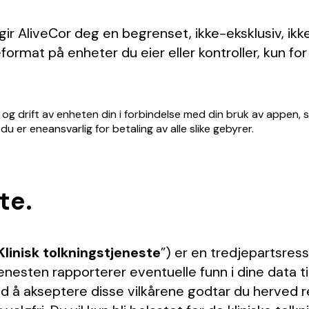
, gir AliveCor deg en begrenset, ikke-eksklusiv, ikk
eformat på enheter du eier eller kontroller, kun fo
 og drift av enheten din i forbindelse med din bruk av appen, 
u er eneansvarlig for betaling av alle slike gebyrer.
te.
Klinisk tolkningstjeneste
”) er en tredjepartsre
jenesten rapporterer eventuelle funn i dine data ti
ed å akseptere disse vilkårene godtar du herved reg