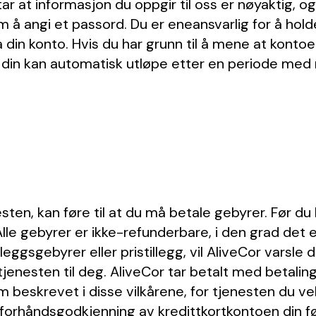
ar at informasjon du oppgir til oss er nøyaktig, og
om å angi et passord. Du er eneansvarlig for å hol
å din konto. Hvis du har grunn til å mene at kontoe
 din kan automatisk utløpe etter en periode med m
nesten, kan føre til at du må betale gebyrer. Før du
le gebyrer er ikke-refunderbare, i den grad det er
illeggsgebyrer eller pristillegg, vil AliveCor vars
tjenesten til deg. AliveCor tar betalt med betali
beskrevet i disse vilkårene, for tjenesten du vel
orhåndsgodkjenning av kredittkortkontoen din før 