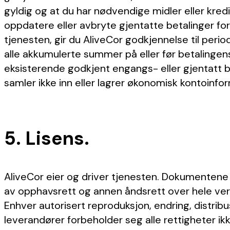
gyldig og at du har nødvendige midler eller kredit
oppdatere eller avbryte gjentatte betalinger fo
tjenesten, gir du AliveCor godkjennelse til perio
alle akkumulerte summer på eller før betalingen
eksisterende godkjent engangs- eller gjentatt bet
samler ikke inn eller lagrer økonomisk kontoinfo
5. Lisens.
AliveCor eier og driver tjenesten. Dokumentene 
av opphavsrett og annen åndsrett over hele verd
Enhver autorisert reproduksjon, endring, distribus
leverandører forbeholder seg alle rettigheter ikke