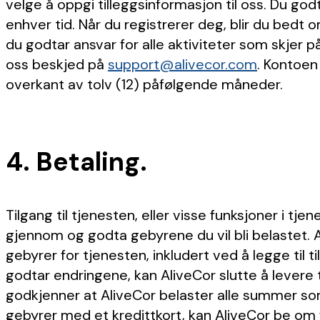
velge å oppgi tilleggsinformasjon til oss. Du godt
enhver tid. Når du registrerer deg, blir du bedt 
du godtar ansvar for alle aktiviteter som skjer p
oss beskjed på
support@alivecor.com
. Kontoen
overkant av tolv (12) påfølgende måneder.
4. Betaling.
Tilgang til tjenesten, eller visse funksjoner i tje
gjennom og godta gebyrene du vil bli belastet. Al
gebyrer for tjenesten, inkludert ved å legge til t
godtar endringene, kan AliveCor slutte å levere 
godkjenner at AliveCor belaster alle summer som 
gebyrer med et kredittkort, kan AliveCor be om f