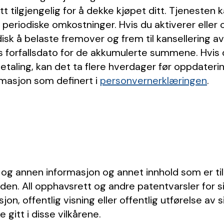
t tilgjengelig for å dekke kjøpet ditt. Tjenesten k
r periodiske omkostninger. Hvis du aktiverer elle
disk å belaste fremover og frem til kansellering a
s forfallsdato for de akkumulerte summene. Hvis d
aling, kan det ta flere hverdager før oppdateringe
rmasjon som definert i
personvernerklæringen
.
og annen informasjon og annet innhold som er tilg
en. All opphavsrett og andre patentvarsler for s
jon, offentlig visning eller offentlig utførelse av
 gitt i disse vilkårene.