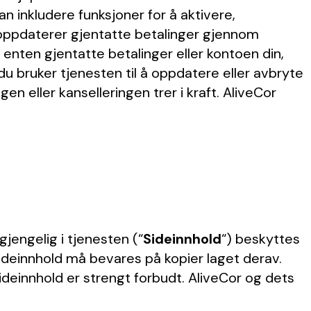
an inkludere funksjoner for å aktivere,
r oppdaterer gjentatte betalinger gjennom
v enten gjentatte betalinger eller kontoen din,
u bruker tjenesten til å oppdatere eller avbryte
n eller kanselleringen trer i kraft. AliveCor
jengelig i tjenesten (“
Sideinnhold
“) beskyttes
ideinnhold må bevares på kopier laget derav.
 sideinnhold er strengt forbudt. AliveCor og dets