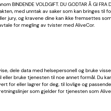
gjennom BINDENDE VOLDGIFT. DU GODTAR Å GI FRA 
akten, med unntak av saker som kan bringes til forl
jury, og kravene dine kan ikke fremsettes som 
 avtale for megling av tvister med AliveCor.
, vise, dele data med helsepersonell og bruke vis
til eller bruke tjenesten til noe annet formål. Du k
vert for eller lagrer for deg, til lovlige og pass
retningslinjer som gjelder for tjenesten som AliveC