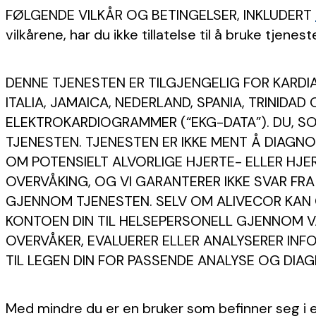
FØLGENDE VILKÅR OG BETINGELSER, INKLUDERT
vilkårene, har du ikke tillatelse til å bruke tjenest
DENNE TJENESTEN ER TILGJENGELIG FOR KARDIA-
ITALIA, JAMAICA, NEDERLAND, SPANIA, TRINID
ELEKTROKARDIOGRAMMER (“EKG-DATA”). DU, SO
TJENESTEN. TJENESTEN ER IKKE MENT Å DIAGN
OM POTENSIELT ALVORLIGE HJERTE- ELLER HJE
OVERVÅKING, OG VI GARANTERER IKKE SVAR FR
GJENNOM TJENESTEN. SELV OM ALIVECOR KAN 
KONTOEN DIN TIL HELSEPERSONELL GJENNOM VÅ
OVERVÅKER, EVALUERER ELLER ANALYSERER INF
TIL LEGEN DIN FOR PASSENDE ANALYSE OG DIA
Med mindre du er en bruker som befinner seg i en 