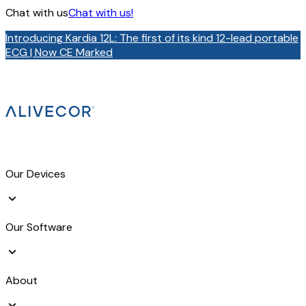
Chat with us
Chat with us!
Introducing Kardia 12L: The first of its kind 12-lead portable
ECG | Now CE Marked
Our Devices
Our Software
About